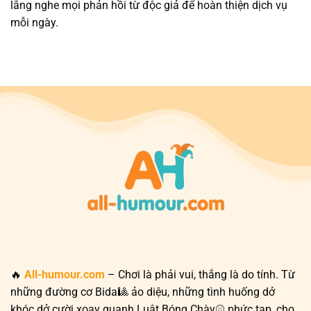
lắng nghe mọi phản hồi từ độc giả để hoàn thiện dịch vụ
mỗi ngày.
🔥
All-humour.com
– Chơi là phải vui, thắng là do tính. Từ
những đường cơ Bida🎱 ảo diệu, những tình huống dở
khóc dở cười xoay quanh Luật Bóng Chày⚾ phức tạp, cho