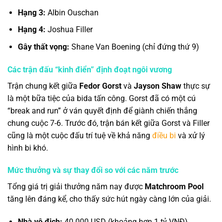
Hạng 3:
Albin Ouschan
Hạng 4:
Joshua Filler
Gây thất vọng:
Shane Van Boening (chỉ đứng thứ 9)
Các trận đấu “kinh điển” định đoạt ngôi vương
Trận chung kết giữa
Fedor Gorst
và
Jayson Shaw
thực sự
là một bữa tiệc của bida tấn công. Gorst đã có một cú
“break and run” ở ván quyết định để giành chiến thắng
chung cuộc 7-6. Trước đó, trận bán kết giữa Gorst và Filler
cũng là một cuộc đấu trí tuệ về khả năng
điều bi
và xử lý
hình bi khó.
Mức thưởng và sự thay đổi so với các năm trước
Tổng giá trị giải thưởng năm nay được
Matchroom Pool
tăng lên đáng kể, cho thấy sức hút ngày càng lớn của giải.
Nhà vô địch:
40.000 USD (khoảng hơn 1 tỷ VNĐ)