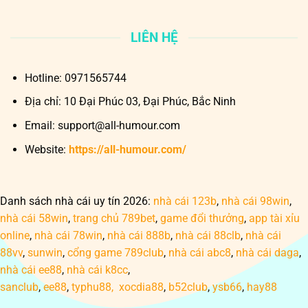
LIÊN HỆ
Hotline:
0971565744
Địa chỉ:
10 Đại Phúc 03, Đại Phúc, Bắc Ninh
Email:
support@all-humour.com
Website:
https://all-humour.com/
Danh sách nhà cái uy tín 2026:
nhà cái 123b
,
nhà cái 98win
,
nhà cái 58win
,
trang chủ 789bet
,
game đổi thưởng
,
app tài xỉu
online
,
nhà cái 78win
,
nhà cái 888b
,
nhà cái 88clb
,
nhà cái
88vv
,
sunwin
,
cổng game 789club
,
nhà cái abc8
,
nhà cái daga
,
nhà cái ee88
,
nhà cái k8cc
,
sanclub
,
ee88
,
typhu88,
xocdia88
,
b52club
,
ysb66
,
hay88