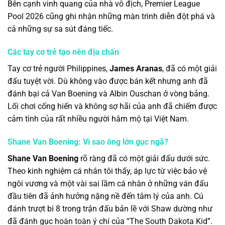
Bên cạnh vinh quang của nhà vô địch, Premier League
Pool 2026 cũng ghi nhận những màn trình diễn đột phá và
cả những sự sa sút đáng tiếc.
Các tay cơ trẻ tạo nên địa chấn
Tay cơ trẻ người Philippines,
James Aranas
, đã có một giải
đấu tuyệt vời. Dù không vào được bán kết nhưng anh đã
đánh bại cả Van Boening và Albin Ouschan ở vòng bảng.
Lối chơi cống hiến và không sợ hãi của anh đã chiếm được
cảm tình của rất nhiều người hâm mộ tại Việt Nam.
Shane Van Boening: Vì sao ông lớn gục ngã?
Shane Van Boening
rõ ràng đã có một giải đấu dưới sức.
Theo kinh nghiệm cá nhân tôi thấy, áp lực từ việc bảo vệ
ngôi vương và một vài sai lầm cá nhân ở những ván đấu
đầu tiên đã ảnh hưởng nặng nề đến tâm lý của anh. Cú
đánh trượt bi 8 trong trận đấu bản lề với Shaw dường như
đã đánh gục hoàn toàn ý chí của “The South Dakota Kid”.