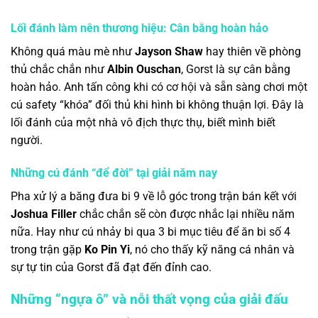
Lối đánh làm nên thương hiệu: Cân bằng hoàn hảo
Không quá màu mè như
Jayson Shaw
hay thiên về phòng
thủ chắc chắn như
Albin Ouschan
, Gorst là sự cân bằng
hoàn hảo. Anh tấn công khi có cơ hội và sẵn sàng chơi một
cú safety “khóa” đối thủ khi hình bi không thuận lợi. Đây là
lối đánh của một nhà vô địch thực thụ, biết mình biết
người.
Những cú đánh “để đời” tại giải năm nay
Pha xử lý a băng đưa bi 9 về lỗ góc trong trận bán kết với
Joshua Filler
chắc chắn sẽ còn được nhắc lại nhiều năm
nữa. Hay như cú nhảy bi qua 3 bi mục tiêu để ăn bi số 4
trong trận gặp
Ko Pin Yi
, nó cho thấy kỹ năng cá nhân và
sự tự tin của Gorst đã đạt đến đỉnh cao.
Những “ngựa ô” và nỗi thất vọng của giải đấu