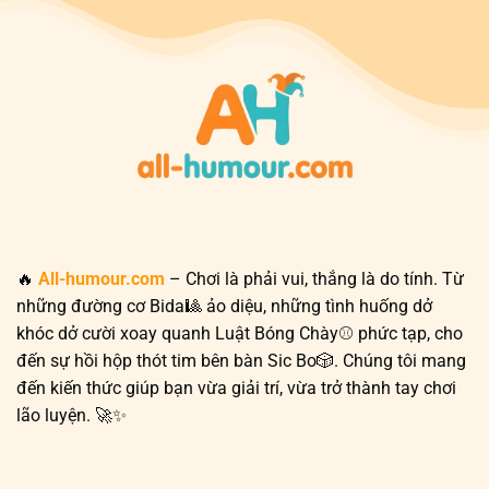
Chiến
Địch
Hôm
Nay:
Lịch
Đấu,
Link
Xem
🔥
All-humour.com
– Chơi là phải vui, thắng là do tính. Từ
những đường cơ Bida🎱 ảo diệu, những tình huống dở
khóc dở cười xoay quanh Luật Bóng Chày⚾ phức tạp, cho
đến sự hồi hộp thót tim bên bàn Sic Bo🎲. Chúng tôi mang
đến kiến thức giúp bạn vừa giải trí, vừa trở thành tay chơi
lão luyện. 🚀✨