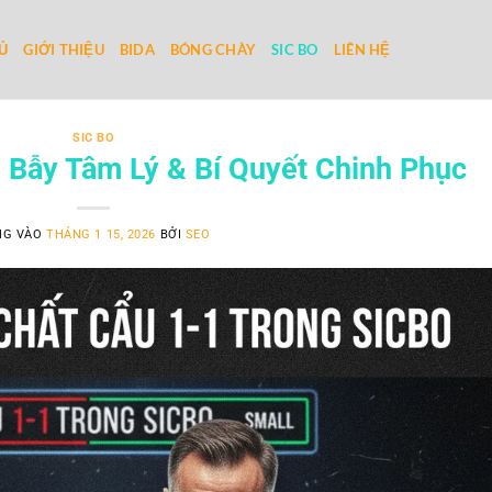
Ủ
GIỚI THIỆU
BIDA
BÓNG CHÀY
SIC BO
LIÊN HỆ
SIC BO
: Bẫy Tâm Lý & Bí Quyết Chinh Phục
NG VÀO
THÁNG 1 15, 2026
BỞI
SEO