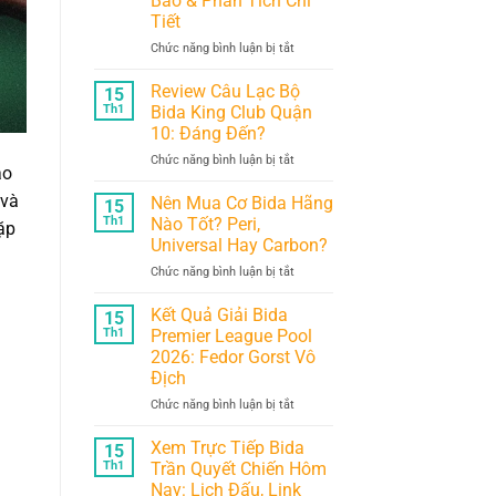
Báo & Phân Tích Chi
Tiết
Chức năng bình luận bị tắt
ở
Giá
Bàn
Review Câu Lạc Bộ
15
Bida
Th1
Bida King Club Quận
3
10: Đáng Đến?
Băng
Chức năng bình luận bị tắt
ở
Nhập
ao
Review
Khẩu
Câu
và
2026:
Nên Mua Cơ Bida Hãng
15
Lạc
Dự
Th1
Nào Tốt? Peri,
ặp
Bộ
Báo
Universal Hay Carbon?
Bida
&
Chức năng bình luận bị tắt
ở
King
Phân
Nên
Club
Tích
Mua
Quận
Kết Quả Giải Bida
Chi
15
Cơ
10:
Tiết
Th1
Premier League Pool
Bida
Đáng
2026: Fedor Gorst Vô
Hãng
Đến?
Địch
Nào
Tốt?
Chức năng bình luận bị tắt
ở
Peri,
Kết
Universal
Quả
Xem Trực Tiếp Bida
15
Hay
Giải
Th1
Trần Quyết Chiến Hôm
Carbon?
Bida
Nay: Lịch Đấu, Link