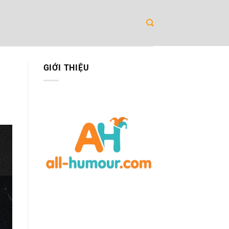
GIỚI THIỆU