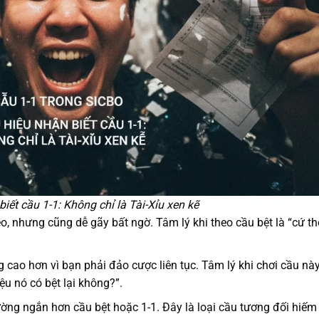
iết cầu 1-1: Không chỉ là Tài-Xỉu xen kẽ
eo, nhưng cũng dễ gãy bất ngờ. Tâm lý khi theo cầu bệt là “cứ t
g cao hơn vì bạn phải đảo cược liên tục. Tâm lý khi chơi cầu nà
ệu nó có bệt lại không?”.
ờng ngắn hơn cầu bệt hoặc 1-1. Đây là loại cầu tương đối hiếm