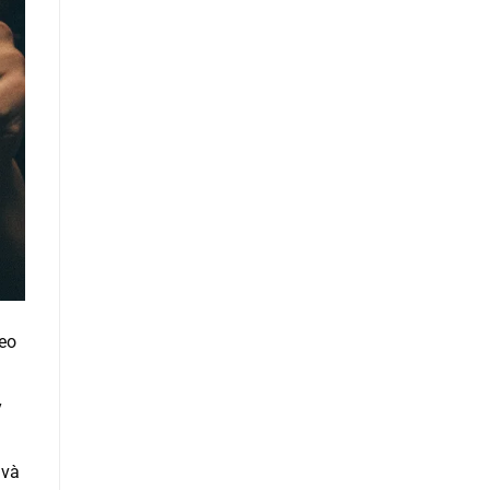
heo
y
 và