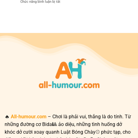
Chức năng bình luận bị tắt
ở
Premier
Hay
Xem
League
Carbon?
Trực
Pool
Tiếp
2026:
Bida
Fedor
Trần
Gorst
Quyết
Vô
Chiến
Địch
Hôm
Nay:
Lịch
Đấu,
Link
Xem
🔥
All-humour.com
– Chơi là phải vui, thắng là do tính. Từ
những đường cơ Bida🎱 ảo diệu, những tình huống dở
khóc dở cười xoay quanh Luật Bóng Chày⚾ phức tạp, cho