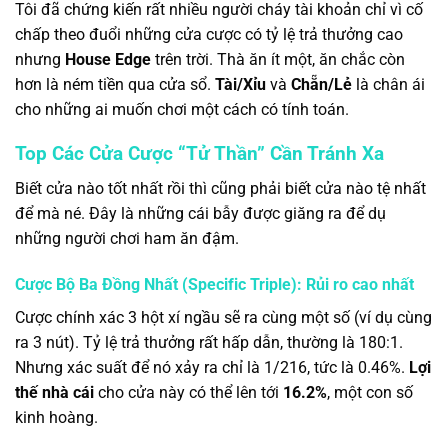
Tôi đã chứng kiến rất nhiều người cháy tài khoản chỉ vì cố
chấp theo đuổi những cửa cược có tỷ lệ trả thưởng cao
nhưng
House Edge
trên trời. Thà ăn ít một, ăn chắc còn
hơn là ném tiền qua cửa sổ.
Tài/Xỉu
và
Chẵn/Lẻ
là chân ái
cho những ai muốn chơi một cách có tính toán.
Top Các Cửa Cược “Tử Thần” Cần Tránh Xa
Biết cửa nào tốt nhất rồi thì cũng phải biết cửa nào tệ nhất
để mà né. Đây là những cái bẫy được giăng ra để dụ
những người chơi ham ăn đậm.
Cược Bộ Ba Đồng Nhất (Specific Triple): Rủi ro cao nhất
Cược chính xác 3 hột xí ngầu sẽ ra cùng một số (ví dụ cùng
ra 3 nút). Tỷ lệ trả thưởng rất hấp dẫn, thường là 180:1.
Nhưng xác suất để nó xảy ra chỉ là 1/216, tức là 0.46%.
Lợi
thế nhà cái
cho cửa này có thể lên tới
16.2%
, một con số
kinh hoàng.