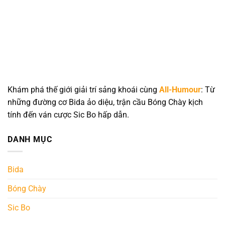
Khám phá thế giới giải trí sảng khoái cùng
All-Humour
: Từ
những đường cơ Bida ảo diệu, trận cầu Bóng Chày kịch
tính đến ván cược Sic Bo hấp dẫn.
DANH MỤC
Bida
Bóng Chày
Sic Bo