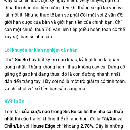
Đây là chiến lược cực kỳ nguy hiểm. Về lý thuyết, bạn cứ
thua thì nhân đôi tiền cược, đến khi thắng sẽ gỡ lại vốn và
lãi một ít. Nhưng thực tế bạn sẽ phải đối mặt với 2 vấn đề:
giới hạn cược của bàn và giới hạn tiền của chính bạn. Chỉ
cần một chuỗi thua 7-8 ván liên tiếp (điều hoàn toàn có thể
xảy ra), bạn sẽ phá sản.
Lời khuyên từ kinh nghiệm cá nhân
Chơi
Sic Bo
hay bất kỳ trò nào khác, kỷ luật luôn là quan
trọng nhất. Thắng không ham, thua không cay cú. Đừng cố
gắng gỡ gạc khi đang thua, đó là con đường nhanh nhất
dẫn đến trắng tay. Hãy coi nó là một trò giải trí có tính toán,
và chỉ chơi với số tiền bạn sẵn sàng mất.
Kết luận
Tóm lại,
cửa cược nào trong Sic Bo có lợi thế nhà cái thấp
nhất
thì câu trả lời không thể rõ ràng hơn: đó là
Tài/Xỉu
và
Chẵn/Lẻ
với
House Edge
chỉ khoảng
2.78%
. Đây là những