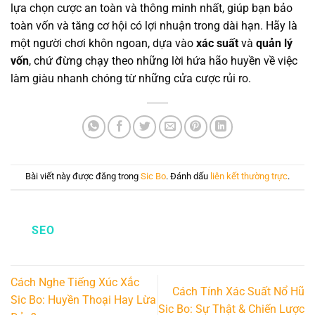
lựa chọn cược an toàn và thông minh nhất, giúp bạn bảo
toàn vốn và tăng cơ hội có lợi nhuận trong dài hạn. Hãy là
một người chơi khôn ngoan, dựa vào
xác suất
và
quản lý
vốn
, chứ đừng chạy theo những lời hứa hão huyền về việc
làm giàu nhanh chóng từ những cửa cược rủi ro.
Bài viết này được đăng trong
Sic Bo
. Đánh dấu
liên kết thường trực
.
SEO
Cách Nghe Tiếng Xúc Xắc
Cách Tính Xác Suất Nổ Hũ
Sic Bo: Huyền Thoại Hay Lừa
Sic Bo: Sự Thật & Chiến Lược